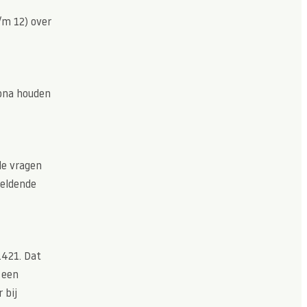
/m 12) over
rona houden
le vragen
geldende
1421. Dat
 een
 bij