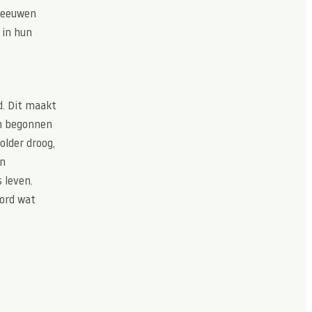
eleeuwen
 in hun
d. Dit maakt
en begonnen
older droog,
in
 leven.
bord wat