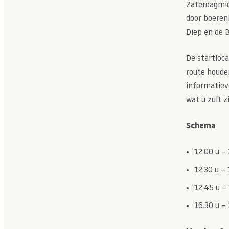
Zaterdagmid
door boerenl
Diep en de 
De startloca
route houden
informatiev
wat u zult z
Schema
12.00 u – 
12.30 u – 
12.45 u –
16.30 u – 