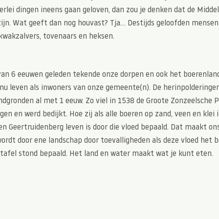
llerlei dingen ineens gaan geloven, dan zou je denken dat de Midd
zijn. Wat geeft dan nog houvast? Tja… Destijds geloofden mensen
 kwakzalvers, tovenaars en heksen.
van 6 eeuwen geleden tekende onze dorpen en ook het boerenlan
r nu leven als inwoners van onze gemeente(n). De herinpoldering
ndgronden al met 1 eeuw. Zo viel in 1538 de Groote Zonzeelsche P
gen en werd bedijkt. Hoe zij als alle boeren op zand, veen en klei 
n Geertruidenberg leven is door die vloed bepaald. Dat maakt ons
ordt door ene landschap door toevalligheden als deze vloed het 
 tafel stond bepaald. Het land en water maakt wat je kunt eten.