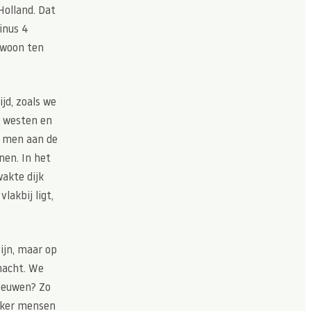
Holland. Dat
inus 4
gewoon ten
ijd, zoals we
t westen en
e men aan de
nen. In het
akte dijk
lakbij ligt,
ijn, maar op
nacht. We
leeuwen? Zo
zeker mensen