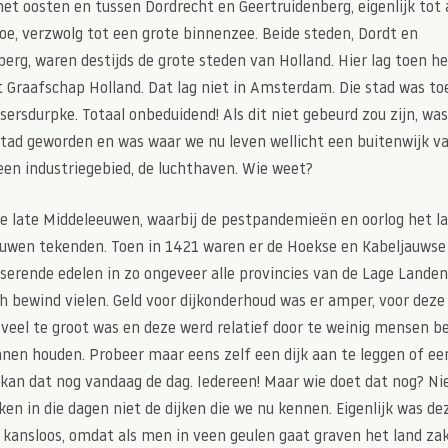
het oosten en tussen Dordrecht en Geertruidenberg, eigenlijk tot
oe, verzwolg tot een grote binnenzee. Beide steden, Dordt en
erg, waren destijds de grote steden van Holland. Hier lag toen h
t Graafschap Holland. Dat lag niet in Amsterdam. Die stad was t
ssersdurpke. Totaal onbeduidend! Als dit niet gebeurd zou zijn, wa
tad geworden en was waar we nu leven wellicht een buitenwijk va
een industriegebied, de luchthaven. Wie weet?
e late Middeleeuwen, waarbij de pestpandemieën en oorlog het la
euwen tekenden. Toen in 1421 waren er de Hoekse en Kabeljauwse
iserende edelen in zo ongeveer alle provincies van de Lage Landen
h bewind vielen. Geld voor dijkonderhoud was er amper, voor deze
jk veel te groot was en deze werd relatief door te weinig mensen
nen houden. Probeer maar eens zelf een dijk aan te leggen of een
 kan dat nog vandaag de dag. Iedereen! Maar wie doet dat nog? N
ken in die dagen niet de dijken die we nu kennen. Eigenlijk was dez
t kansloos, omdat als men in veen geulen gaat graven het land za