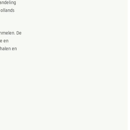
andeling
Hollands
immelen. De
ve en
rhalen en