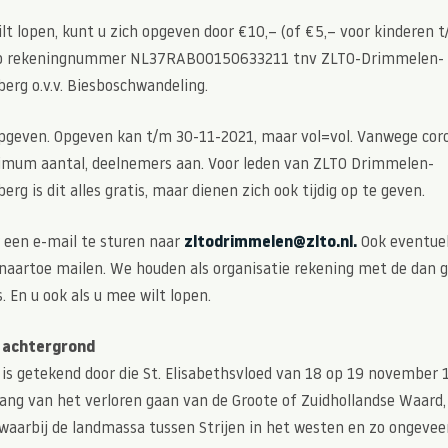
lt lopen, kunt u zich opgeven door €10,– (of €5,– voor kinderen t
p rekeningnummer NL37RABO0150633211 tnv ZLTO-Drimmelen-
erg o.v.v. Biesboschwandeling.
opgeven. Opgeven kan t/m 30-11-2021, maar vol=vol. Vanwege co
mum aantal, deelnemers aan. Voor leden van ZLTO Drimmelen-
erg is dit alles gratis, maar dienen zich ook tijdig op te geven.
r een e-mail te sturen naar
zltodrimmelen@zlto.nl.
Ook eventue
 naartoe mailen. We houden als organisatie rekening met de dan 
. En u ook als u mee wilt lopen.
n achtergrond
 is getekend door die St. Elisabethsvloed van 18 op 19 november 
ang van het verloren gaan van de Groote of Zuidhollandse Waard,
waarbij de landmassa tussen Strijen in het westen en zo ongeveer