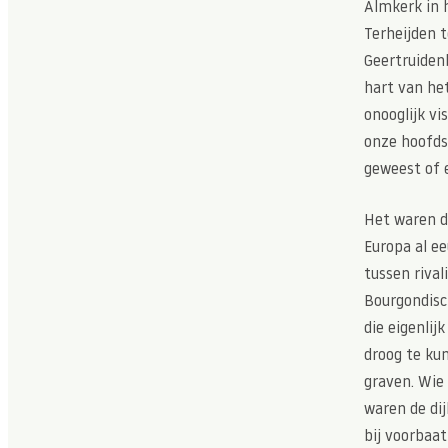
Almkerk in 
Terheijden t
Geertruidenb
hart van he
onooglijk vi
onze hoofds
geweest of 
Het waren d
Europa al e
tussen rival
Bourgondisc
die eigenli
droog te kun
graven. Wie
waren de dij
bij voorbaa