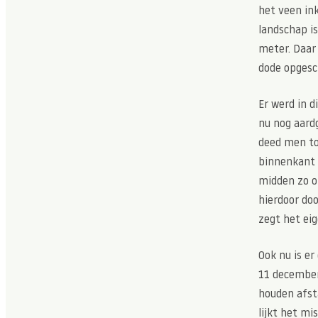
het veen ink
landschap i
meter. Daar 
dode opgesc
Er werd in d
nu nog aard
deed men to
binnenkant 
midden zo o
hierdoor doo
zegt het eig
Ook nu is er
11 december 
houden afst
lijkt het mi