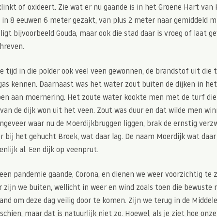
linkt of oxideert. Zie wat er nu gaande is in het Groene Hart van 
s in 8 eeuwen 6 meter gezakt, van plus 2 meter naar gemiddeld m
ligt bijvoorbeeld Gouda, maar ook die stad daar is vroeg of laat 
hreven.
ie tijd in die polder ook veel veen gewonnen, de brandstof uit die t
gas kennen. Daarnaast was het water zout buiten de dijken in he
en aan moernering. Het zoute water kookte men met de turf di
van de dijk won uit het veen. Zout was duur en dat wilde men win
ngeveer waar nu de Moerdijkbruggen liggen, brak de ernstig verzw
r bij het gehucht Broek, wat daar lag. De naam Moerdijk wat daar v
enlijk al. Een dijk op veenprut.
 een pandemie gaande, Corona, en dienen we weer voorzichtig te z
zijn we buiten, wellicht in weer en wind zoals toen die bewuste 
and om deze dag veilig door te komen. Zijn we terug in de Midde
sschien, maar dat is natuurlijk niet zo. Hoewel, als je ziet hoe on