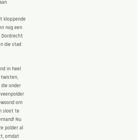
 aan
et kloppende
oen nog een
s Dordrecht
n die stad
nd in heel
 twisten,
 die onder
 veenpolder
 bewoond om
 sloot te
iemand! Nu
e polder al
kt, omdat