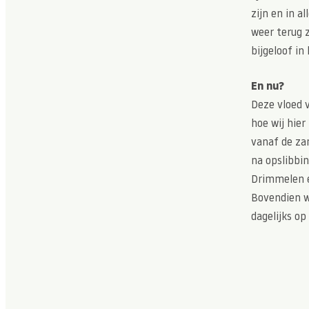
zijn en in a
weer terug 
bijgeloof in
En nu?
Deze vloed 
hoe wij hie
vanaf de za
na opslibbin
Drimmelen e
Bovendien w
dagelijks op