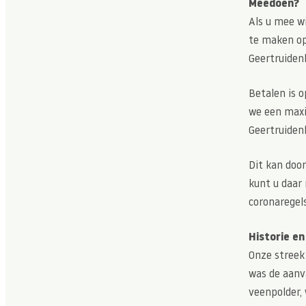
Meedoen?
Als u mee wi
te maken o
Geertruidenb
Betalen is 
we een maxi
Geertruidenb
Dit kan doo
kunt u daar
coronaregels
Historie e
Onze streek
was de aanv
veenpolder, 