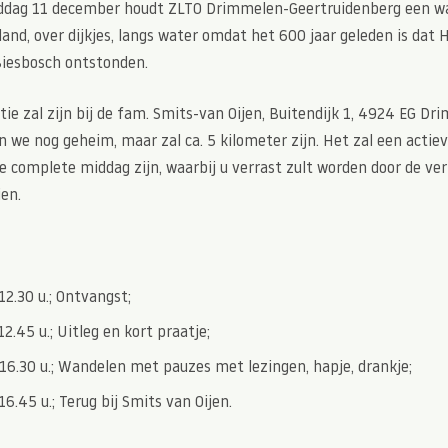
dag 11 december houdt ZLTO Drimmelen-Geertruidenberg een w
and, over dijkjes, langs water omdat het 600 jaar geleden is dat 
Biesbosch ontstonden.
tie zal zijn bij de fam. Smits-van Oijen, Buitendijk 1, 4924 EG Dr
 we nog geheim, maar zal ca. 5 kilometer zijn. Het zal een actie
e complete middag zijn, waarbij u verrast zult worden door de ve
ien.
12.30 u.; Ontvangst;
12.45 u.; Uitleg en kort praatje;
 16.30 u.; Wandelen met pauzes met lezingen, hapje, drankje;
16.45 u.; Terug bij Smits van Oijen.